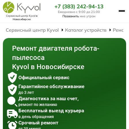
+7 (383) 242-94-13
Ежедневно с 9:00 до 21:00
Сервисный центр Kyvol
в
Позвонить
мне утром
Новосибирске
Сервисный центр Kyvol
Каталог устройств
Ремонт
Ремонт двигателя робота-
пылесоса
Kyvol в Новосибирске
Официальный сервис
Гарантийное обслуживание
до 3 лет
Диагностика за наш счет,
ремонт по желанию
Бесплатный выезд курьера
в день обращения
Срочный ремонт
от 35 минут