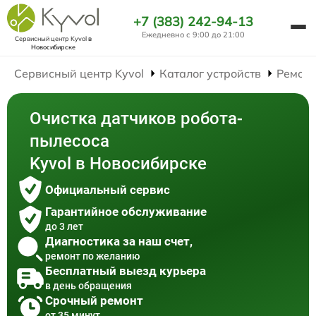
+7 (383) 242-94-13
Ежедневно с 9:00 до 21:00
Сервисный центр Kyvol
в
Новосибирске
Сервисный центр Kyvol
Каталог устройств
Ремонт
Очистка датчиков робота-
пылесоса
Kyvol в Новосибирске
Официальный сервис
Гарантийное обслуживание
до 3 лет
Диагностика за наш счет,
ремонт по желанию
Бесплатный выезд курьера
в день обращения
Срочный ремонт
от 35 минут